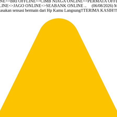
LINE<>BRI OFFLINE<>CIMB NIAGA ONLINE<>PERMATA O
NLINE<>JAGO ONLINE<>SEABANK ONLINE ..
(06/08/2026)
M
 Rasakan sensasi bermain dari Hp Kamu Langsung!!TERIMA KASIH!!