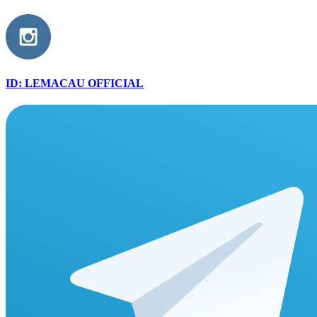
ID: LEMACAU OFFICIAL