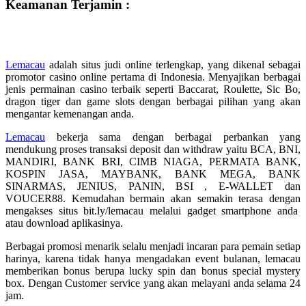
Keamanan Terjamin :
Lemacau
adalah situs judi online terlengkap, yang dikenal sebagai
promotor casino online pertama di Indonesia. Menyajikan berbagai
jenis permainan casino terbaik seperti Baccarat, Roulette, Sic Bo,
dragon tiger dan game slots dengan berbagai pilihan yang akan
mengantar kemenangan anda.
Lemacau
bekerja sama dengan berbagai perbankan yang
mendukung proses transaksi deposit dan withdraw yaitu BCA, BNI,
MANDIRI, BANK BRI, CIMB NIAGA, PERMATA BANK,
KOSPIN JASA, MAYBANK, BANK MEGA, BANK
SINARMAS, JENIUS, PANIN, BSI , E-WALLET dan
VOUCER88. Kemudahan bermain akan semakin terasa dengan
mengakses situs bit.ly/lemacau melalui gadget smartphone anda
atau download aplikasinya.
Berbagai promosi menarik selalu menjadi incaran para pemain setiap
harinya, karena tidak hanya mengadakan event bulanan, lemacau
memberikan bonus berupa lucky spin dan bonus special mystery
box. Dengan Customer service yang akan melayani anda selama 24
jam.