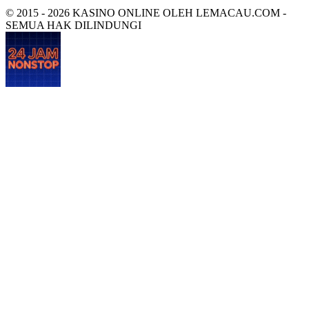
© 2015 - 2026 KASINO ONLINE OLEH LEMACAU.COM -
SEMUA HAK DILINDUNGI