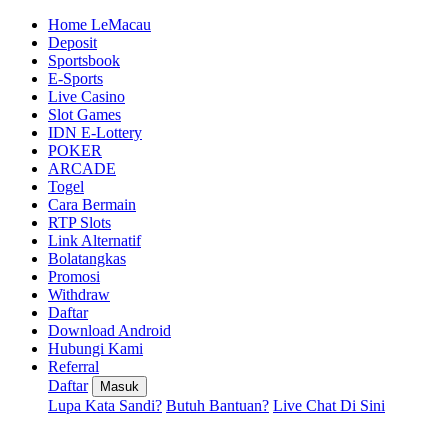
Home LeMacau
Deposit
Sportsbook
E-Sports
Live Casino
Slot Games
IDN E-Lottery
POKER
ARCADE
Togel
Cara Bermain
RTP Slots
Link Alternatif
Bolatangkas
Promosi
Withdraw
Daftar
Download Android
Hubungi Kami
Referral
Daftar
Masuk
Lupa Kata Sandi?
Butuh Bantuan?
Live Chat Di Sini