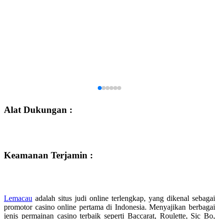
Alat Dukungan :
Keamanan Terjamin :
Lemacau
adalah situs judi online terlengkap, yang dikenal sebagai
promotor casino online pertama di Indonesia. Menyajikan berbagai
jenis permainan casino terbaik seperti Baccarat, Roulette, Sic Bo,