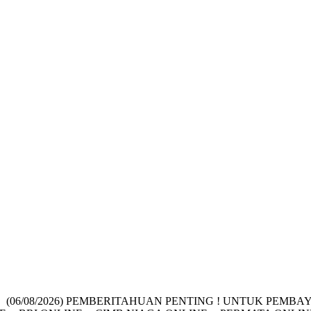
..
(06/08/2026)
PEMBERITAHUAN PENTING ! UNTUK PEMBAYA