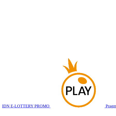
IDN E-LOTTERY
PROMO
Pragm