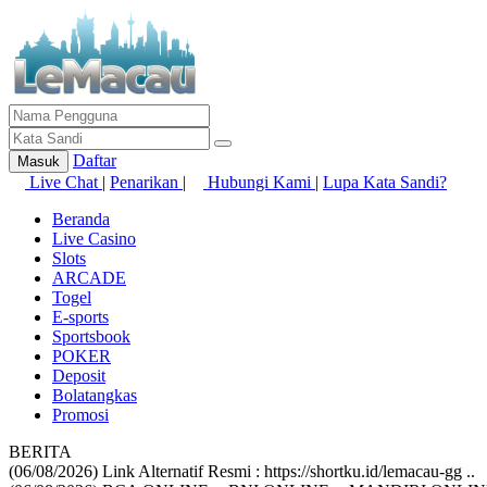
Daftar
Masuk
Live Chat
|
Penarikan
|
Hubungi Kami
|
Lupa Kata Sandi?
Beranda
Live Casino
Slots
ARCADE
Togel
E-sports
Sportsbook
POKER
Deposit
Bolatangkas
Promosi
BERITA
(06/08/2026)
Link Alternatif Resmi : https://shortku.id/lemacau-gg 