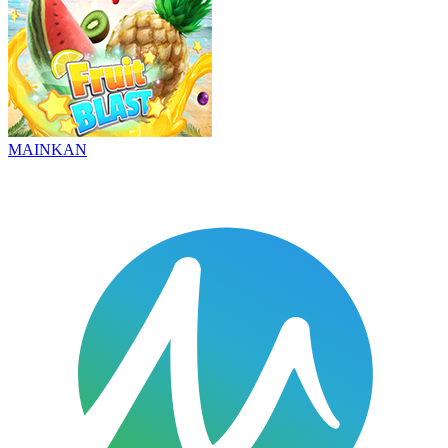
MAINKAN