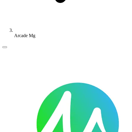
Arcade Mg