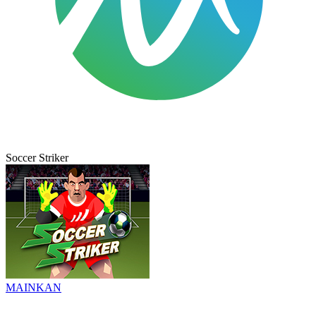
Soccer Striker
MAINKAN