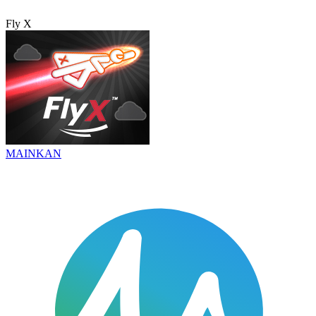
Fly X
MAINKAN