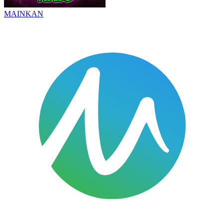
MAINKAN