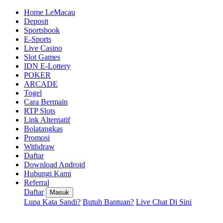
Home LeMacau
Deposit
Sportsbook
E-Sports
Live Casino
Slot Games
IDN E-Lottery
POKER
ARCADE
Togel
Cara Bermain
RTP Slots
Link Alternatif
Bolatangkas
Promosi
Withdraw
Daftar
Download Android
Hubungi Kami
Referral
Daftar
Masuk
Lupa Kata Sandi?
Butuh Bantuan?
Live Chat Di Sini