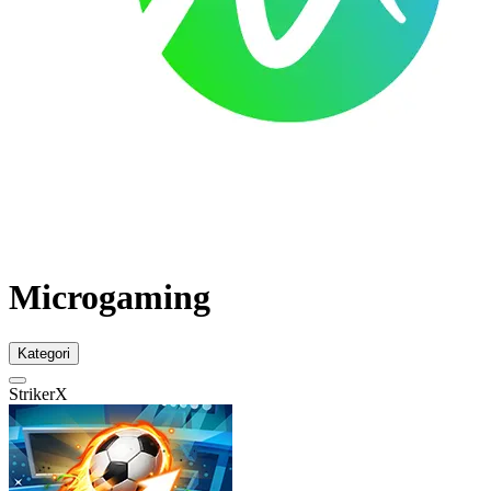
Microgaming
Kategori
StrikerX