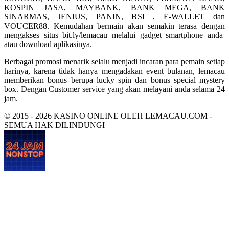
KOSPIN JASA, MAYBANK, BANK MEGA, BANK
SINARMAS, JENIUS, PANIN, BSI , E-WALLET dan
VOUCER88. Kemudahan bermain akan semakin terasa dengan
mengakses situs bit.ly/lemacau melalui gadget smartphone anda
atau download aplikasinya.
Berbagai promosi menarik selalu menjadi incaran para pemain setiap
harinya, karena tidak hanya mengadakan event bulanan, lemacau
memberikan bonus berupa lucky spin dan bonus special mystery
box. Dengan Customer service yang akan melayani anda selama 24
jam.
© 2015 - 2026 KASINO ONLINE OLEH LEMACAU.COM -
SEMUA HAK DILINDUNGI