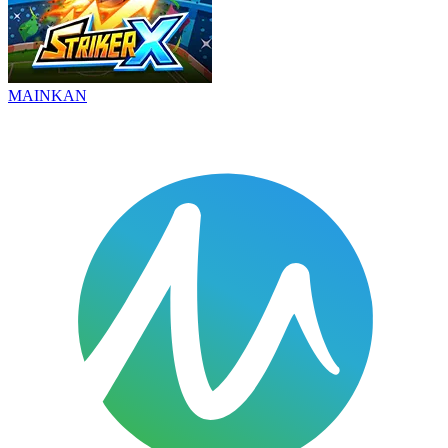
MAINKAN