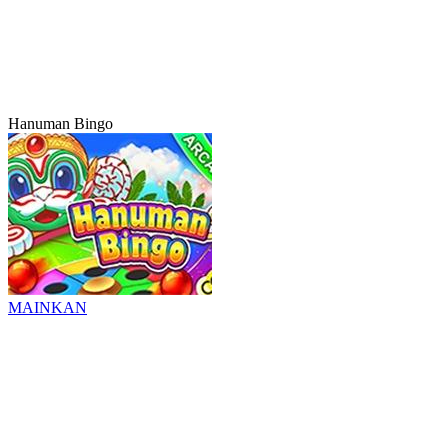
Hanuman Bingo
MAINKAN