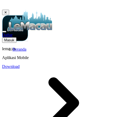
✕
Daftar
Masuk
lemacau
Beranda
Aplikasi Mobile
Download