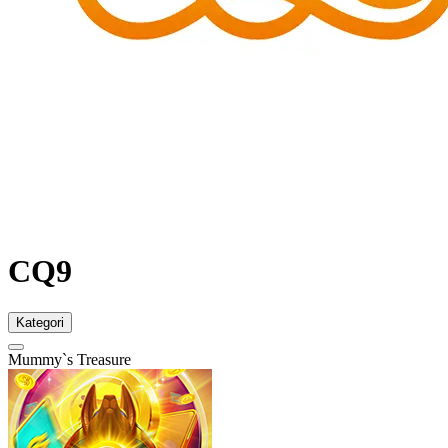
CQ9
Kategori
Mummy`s Treasure