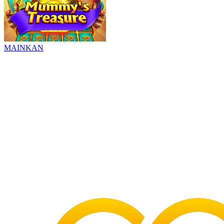
MAINKAN