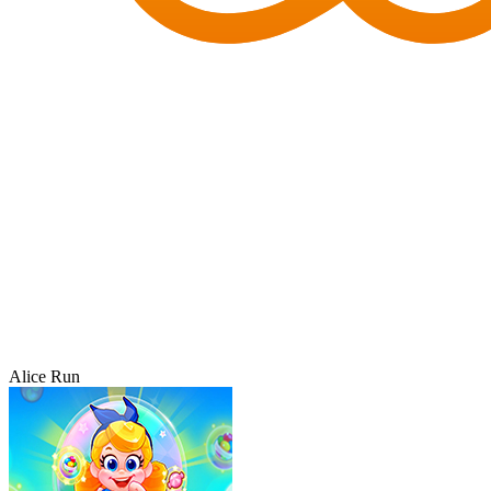
Alice Run