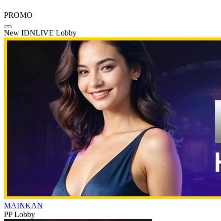
PROMO
New IDNLIVE Lobby
MAINKAN
PP Lobby