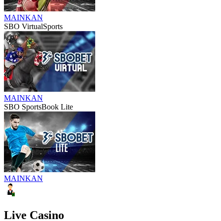
MAINKAN
SBO VirtualSports
MAINKAN
SBO SportsBook Lite
MAINKAN
Live Casino