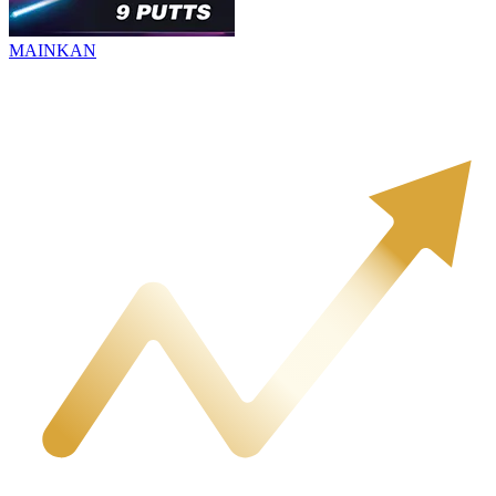
MAINKAN