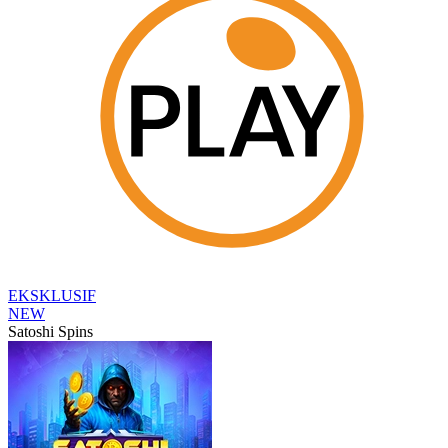
EKSKLUSIF
NEW
Satoshi Spins