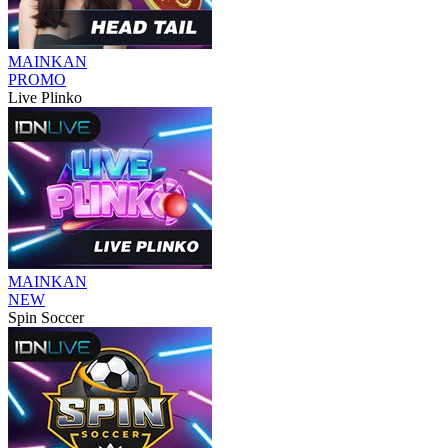
MAINKAN
PROMO
Live Plinko
MAINKAN
NEW
Spin Soccer