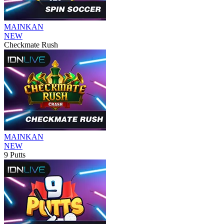
MAINKAN
NEW
Checkmate Rush
MAINKAN
NEW
9 Putts