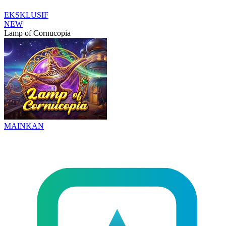
EKSKLUSIF
NEW
Lamp of Cornucopia
MAINKAN