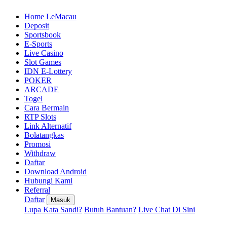
Home LeMacau
Deposit
Sportsbook
E-Sports
Live Casino
Slot Games
IDN E-Lottery
POKER
ARCADE
Togel
Cara Bermain
RTP Slots
Link Alternatif
Bolatangkas
Promosi
Withdraw
Daftar
Download Android
Hubungi Kami
Referral
Daftar
Masuk
Lupa Kata Sandi?
Butuh Bantuan?
Live Chat Di Sini