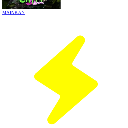
MAINKAN