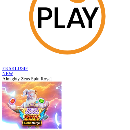
EKSKLUSIF
NEW
Almighty Zeus Spin Royal