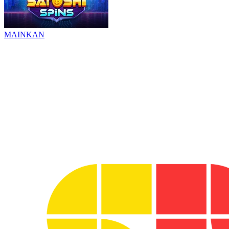
MAINKAN