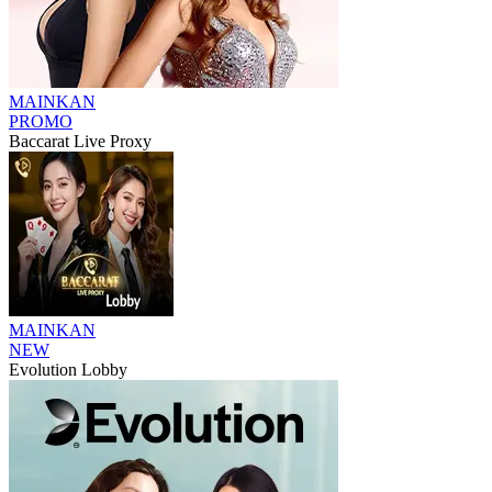
MAINKAN
PROMO
Baccarat Live Proxy
MAINKAN
NEW
Evolution Lobby