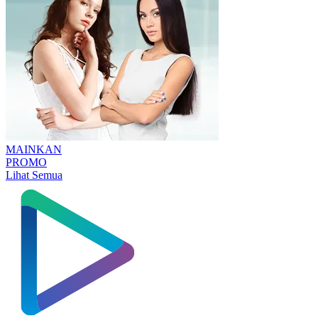
MAINKAN
PROMO
Lihat Semua