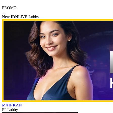
PROMO
New IDNLIVE Lobby
MAINKAN
PP Lobby