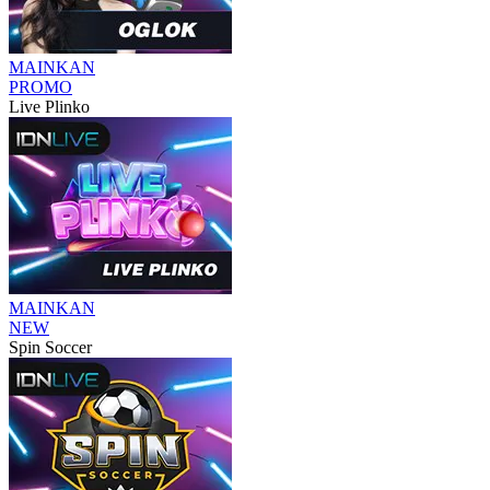
MAINKAN
PROMO
Live Plinko
MAINKAN
NEW
Spin Soccer