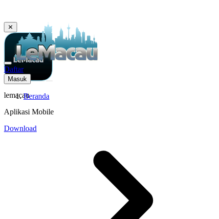
✕
Daftar
Masuk
lemacau
Beranda
Aplikasi Mobile
Download