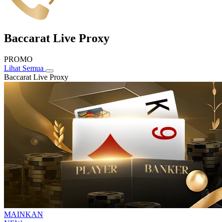
Baccarat Live Proxy
PROMO
Lihat Semua
Baccarat Live Proxy
MAINKAN