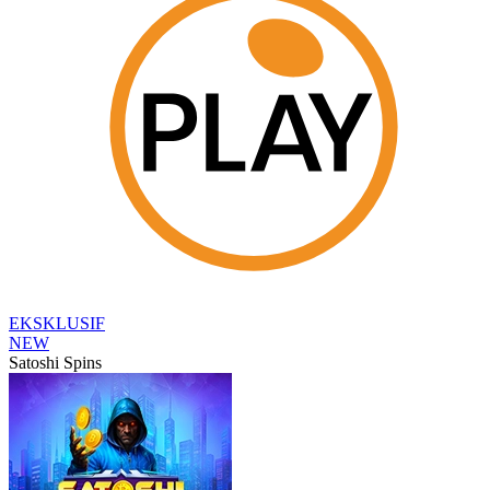
EKSKLUSIF
NEW
Satoshi Spins