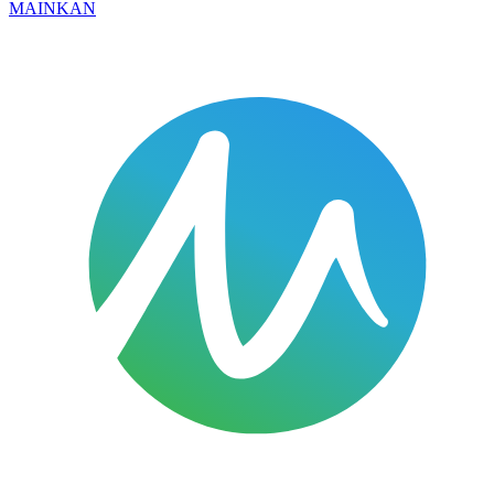
MAINKAN