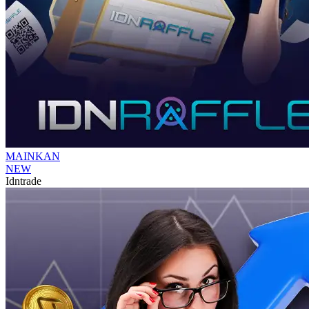
MAINKAN
NEW
Idntrade