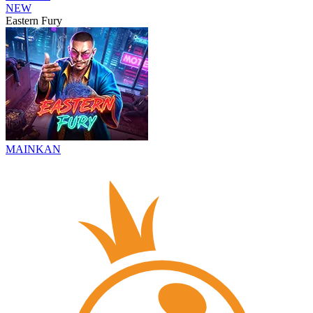
NEW
Eastern Fury
MAINKAN