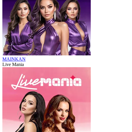
MAINKAN
Live Mania