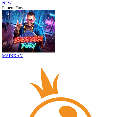
NEW
Eastern Fury
MAINKAN