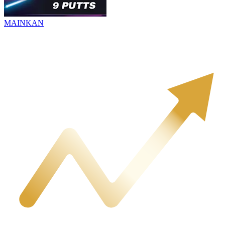
MAINKAN