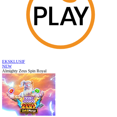
EKSKLUSIF
NEW
Almighty Zeus Spin Royal