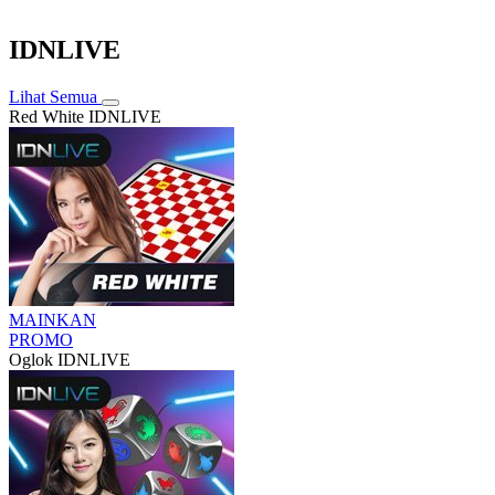
IDNLIVE
Lihat Semua
Red White IDNLIVE
MAINKAN
PROMO
Oglok IDNLIVE