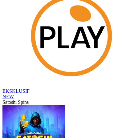
EKSKLUSIF
NEW
Satoshi Spins