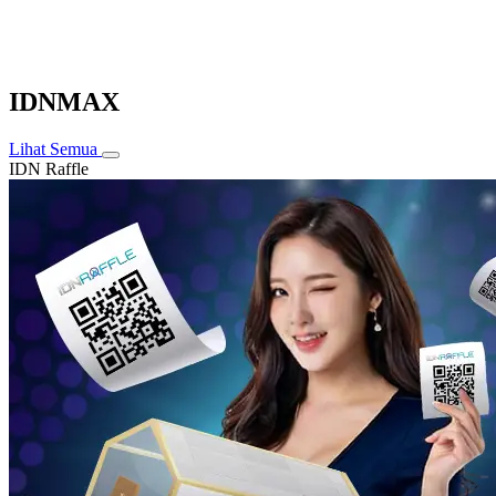
IDNMAX
Lihat Semua
IDN Raffle