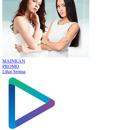
MAINKAN
PROMO
Lihat Semua