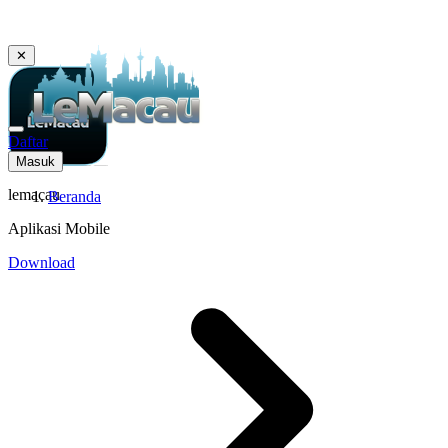
✕
Daftar
Masuk
lemacau
Beranda
Aplikasi Mobile
Download