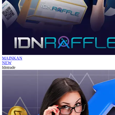
MAINKAN
NEW
Idntrade