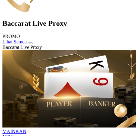
Baccarat Live Proxy
PROMO
Lihat Semua
Baccarat Live Proxy
MAINKAN