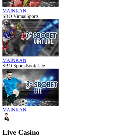
MAINKAN
SBO VirtualSports
MAINKAN
SBO SportsBook Lite
MAINKAN
Live Casino