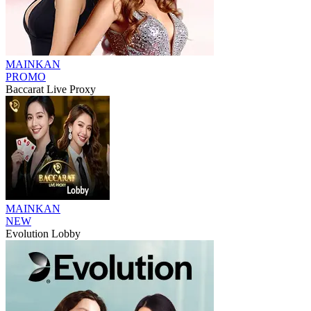
MAINKAN
PROMO
Baccarat Live Proxy
MAINKAN
NEW
Evolution Lobby