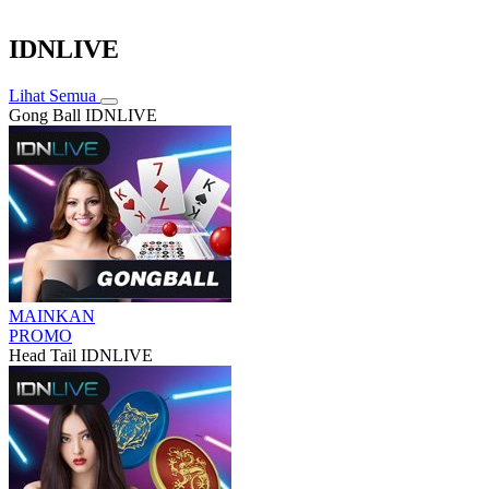
IDNLIVE
Lihat Semua
Gong Ball IDNLIVE
MAINKAN
PROMO
Head Tail IDNLIVE