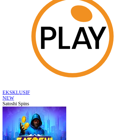
EKSKLUSIF
NEW
Satoshi Spins