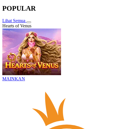
POPULAR
Lihat Semua
Hearts of Venus
MAINKAN