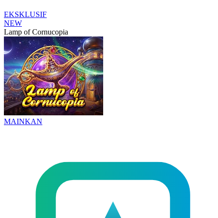
EKSKLUSIF
NEW
Lamp of Cornucopia
MAINKAN