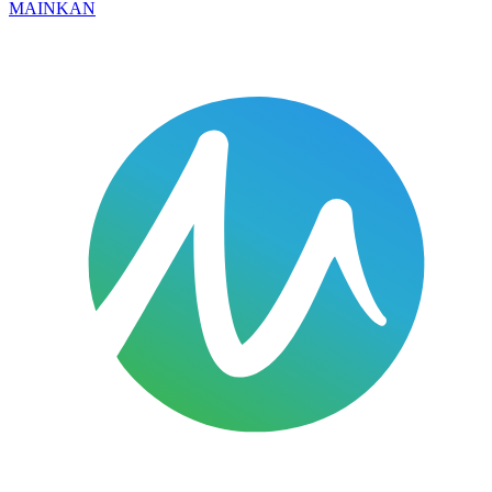
MAINKAN