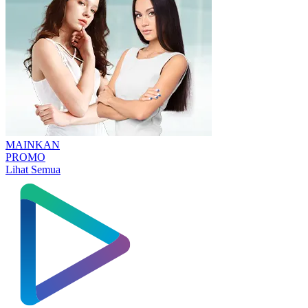
MAINKAN
PROMO
Lihat Semua