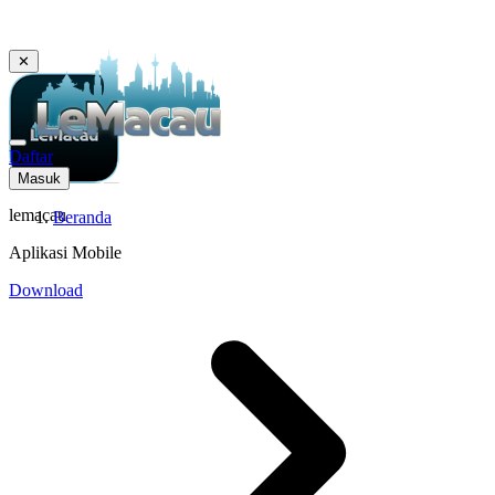
✕
Daftar
Masuk
lemacau
Beranda
Aplikasi Mobile
Download