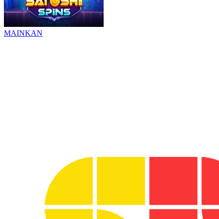
MAINKAN