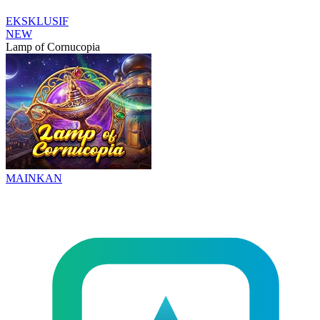
EKSKLUSIF
NEW
Lamp of Cornucopia
MAINKAN