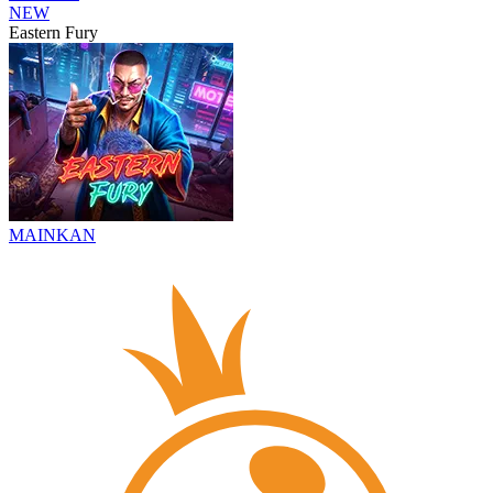
NEW
Eastern Fury
MAINKAN