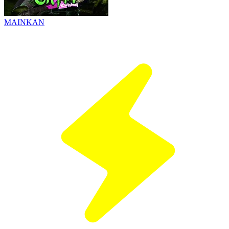
MAINKAN