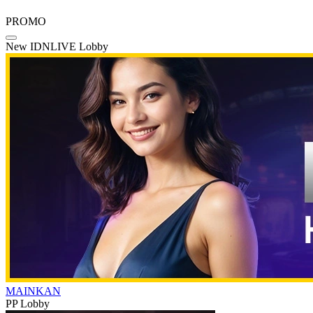
PROMO
New IDNLIVE Lobby
MAINKAN
PP Lobby