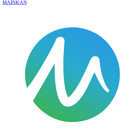
MAINKAN