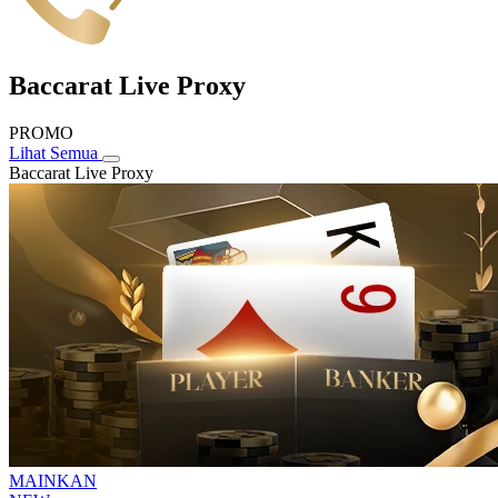
Baccarat Live Proxy
PROMO
Lihat Semua
Baccarat Live Proxy
MAINKAN