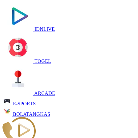
IDNLIVE
TOGEL
ARCADE
E-SPORTS
BOLATANGKAS