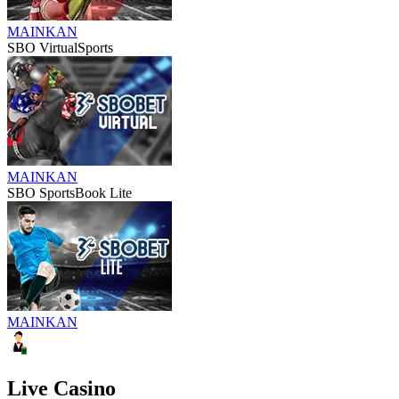
MAINKAN
SBO VirtualSports
MAINKAN
SBO SportsBook Lite
MAINKAN
Live Casino