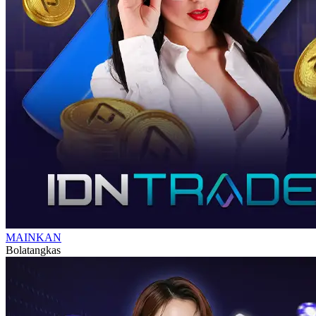
MAINKAN
Bolatangkas