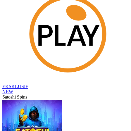
EKSKLUSIF
NEW
Satoshi Spins