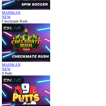
MAINKAN
NEW
Checkmate Rush
MAINKAN
NEW
9 Putts