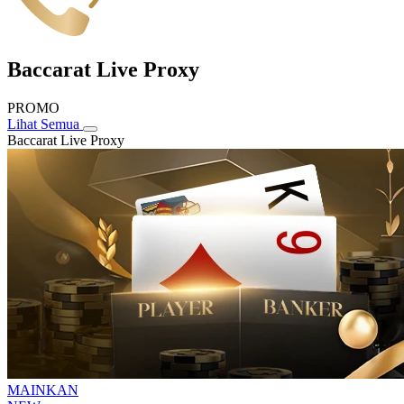
Baccarat Live Proxy
PROMO
Lihat Semua
Baccarat Live Proxy
MAINKAN