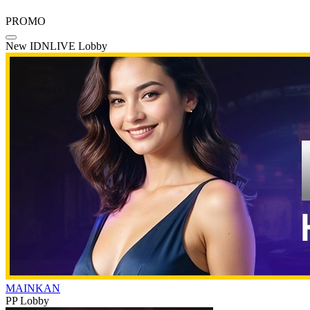
PROMO
New IDNLIVE Lobby
MAINKAN
PP Lobby