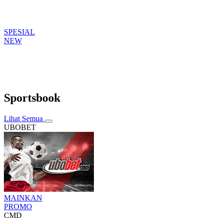
SPESIAL
NEW
Sportsbook
Lihat Semua
UBOBET
MAINKAN
PROMO
CMD