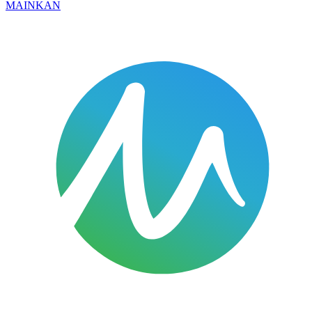
MAINKAN