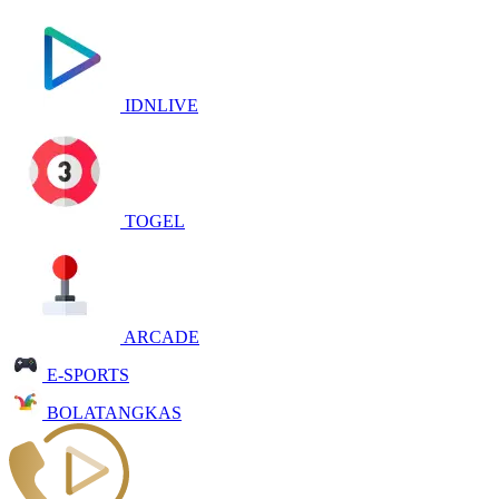
IDNLIVE
TOGEL
ARCADE
E-SPORTS
BOLATANGKAS