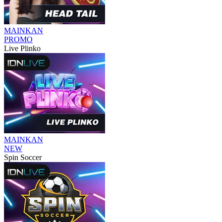
MAINKAN
PROMO
Live Plinko
MAINKAN
NEW
Spin Soccer