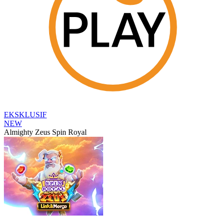
EKSKLUSIF
NEW
Almighty Zeus Spin Royal