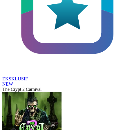
EKSKLUSIF
NEW
The Crypt 2 Carnival