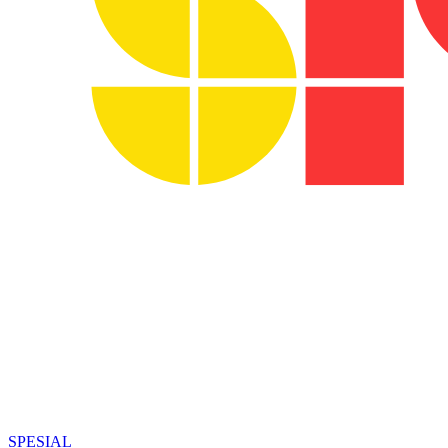
SPESIAL