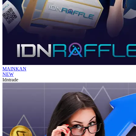
MAINKAN
NEW
Idntrade