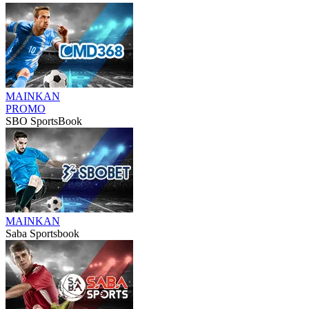
MAINKAN
PROMO
SBO SportsBook
MAINKAN
Saba Sportsbook