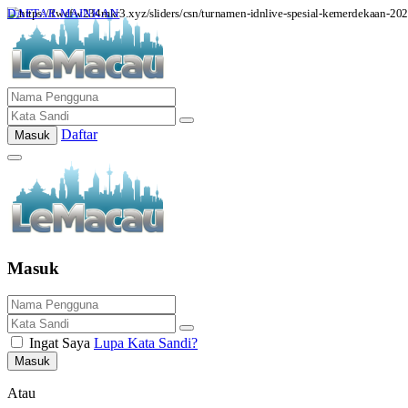
DAFTAR
DAFTAR
DAFTAR
DAFTAR
DAFTAR
DAFTAR
DAFTAR
DAFTAR
DAFTAR
DAFTAR
DAFTAR
DAFTAR
DAFTAR
DAFTAR
DAFTAR
DAFTAR
DAFTAR
DAFTAR
DAFTAR
DAFTAR
DAFTAR
DAFTAR
DAFTAR
DAFTAR
DAFTAR
DAFTAR
DAFTAR
DAFTAR
DAFTAR
DAFTAR
DAFTAR
DAFTAR
DAFTAR
MAINKAN
MAINKAN
MAINKAN
MAINKAN
MAINKAN
MAINKAN
MAINKAN
MAINKAN
MAINKAN
MAINKAN
MAINKAN
MAINKAN
MAINKAN
MAINKAN
MAINKAN
MAINKAN
MAINKAN
MAINKAN
MAINKAN
MAINKAN
MAINKAN
MAINKAN
MAINKAN
MAINKAN
MAINKAN
MAINKAN
MAINKAN
MAINKAN
MAINKAN
MAINKAN
MAINKAN
MAINKAN
MAINKAN
Daftar
Masuk
Masuk
Ingat Saya
Lupa Kata Sandi?
Masuk
Atau