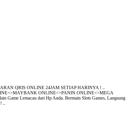
RAN QRIS ONLINE 24JAM SETIAP HARINYA ! ..
NLINE<>MAYBANK ONLINE<>PANIN ONLINE<>MEGA
ain Game Lemacau dari Hp Anda. Bermain Slots Games, Langsung
!! ..