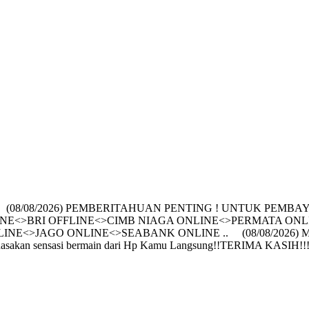
..
(08/08/2026)
PEMBERITAHUAN PENTING ! UNTUK PEMBAYA
LINE<>BRI OFFLINE<>CIMB NIAGA ONLINE<>PERMATA O
NLINE<>JAGO ONLINE<>SEABANK ONLINE ..
(08/08/2026)
M
 Rasakan sensasi bermain dari Hp Kamu Langsung!!TERIMA KASIH!!