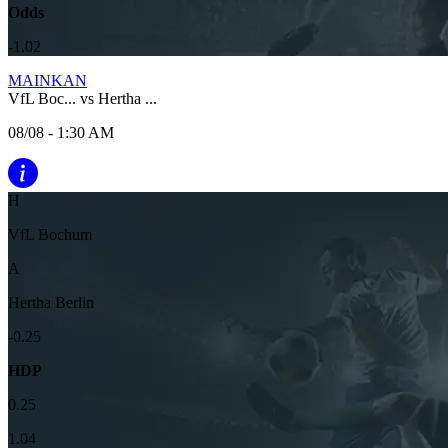
Odds
-1.02
MAINKAN
VfL Boc... vs Hertha ...
08/08 - 1:30 AM
H
VfL Bochum
A
Hertha Berlin
-0.25
HDP
0.25
1.04