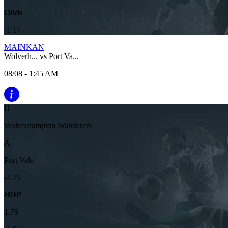
Odds
-1.17
MAINKAN
Wolverh... vs Port Va...
08/08 - 1:45 AM
H
Wolverhampton Wanderers
A
Port Vale
-1.75
HDP
1.75