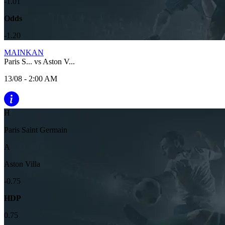
-1.01
Odds
-1.20
MAINKAN
Paris S... vs Aston V...
13/08 - 2:00 AM
H
Paris Saint Germain
A
Aston Villa
-0.75
HDP
0.75