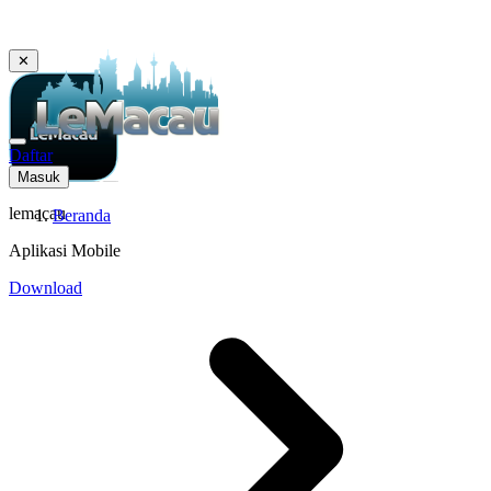
✕
Daftar
Masuk
lemacau
Beranda
Aplikasi Mobile
Download