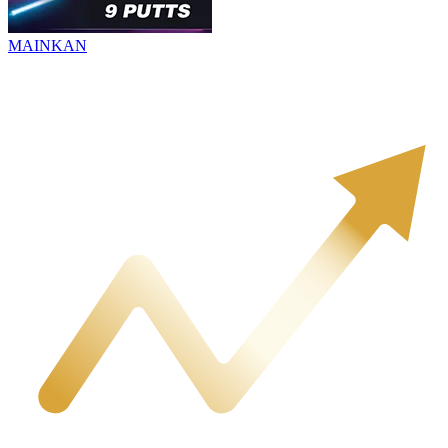
MAINKAN