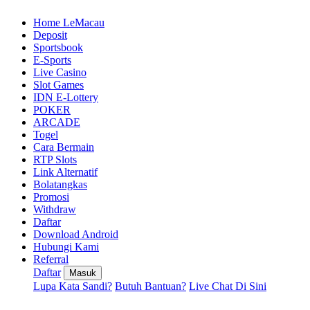
Home LeMacau
Deposit
Sportsbook
E-Sports
Live Casino
Slot Games
IDN E-Lottery
POKER
ARCADE
Togel
Cara Bermain
RTP Slots
Link Alternatif
Bolatangkas
Promosi
Withdraw
Daftar
Download Android
Hubungi Kami
Referral
Daftar
Masuk
Lupa Kata Sandi?
Butuh Bantuan?
Live Chat Di Sini