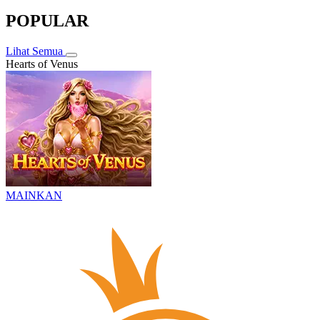
POPULAR
Lihat Semua
Hearts of Venus
MAINKAN