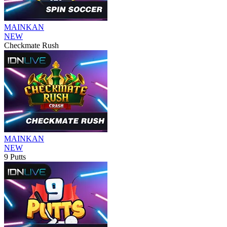
MAINKAN
NEW
Checkmate Rush
MAINKAN
NEW
9 Putts