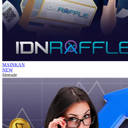
MAINKAN
NEW
Idntrade