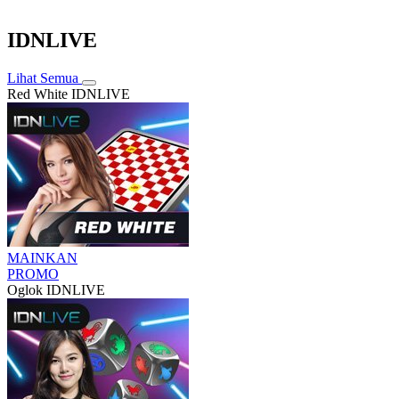
IDNLIVE
Lihat Semua
Red White IDNLIVE
MAINKAN
PROMO
Oglok IDNLIVE