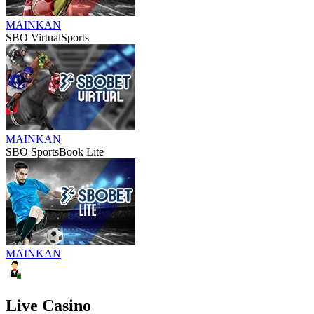
MAINKAN
SBO VirtualSports
MAINKAN
SBO SportsBook Lite
MAINKAN
Live Casino