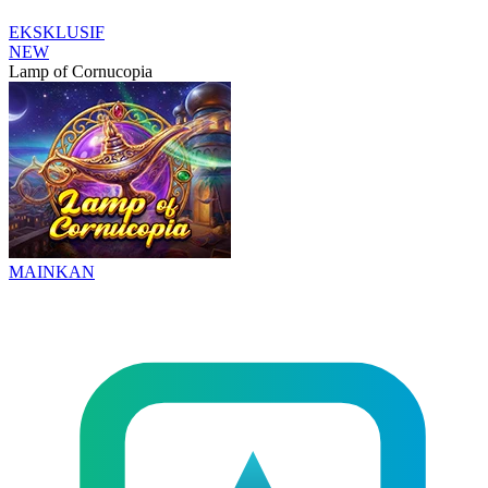
EKSKLUSIF
NEW
Lamp of Cornucopia
MAINKAN