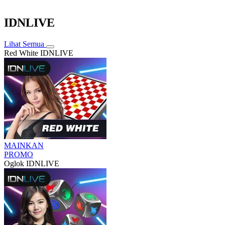
IDNLIVE
Lihat Semua
Red White IDNLIVE
MAINKAN
PROMO
Oglok IDNLIVE