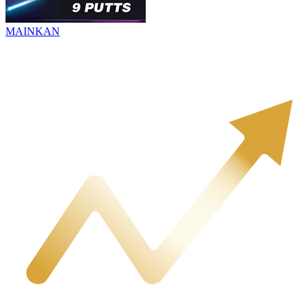
MAINKAN