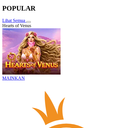
POPULAR
Lihat Semua
Hearts of Venus
MAINKAN