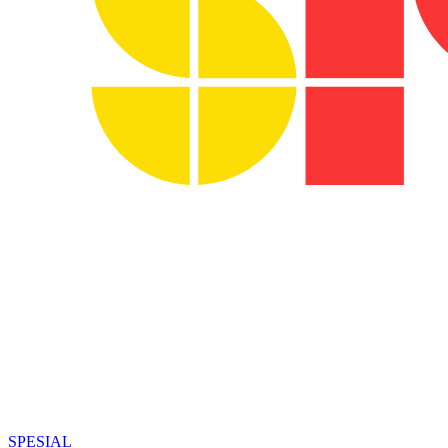
SPESIAL