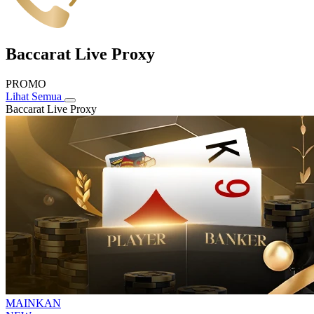
Baccarat Live Proxy
PROMO
Lihat Semua
Baccarat Live Proxy
MAINKAN