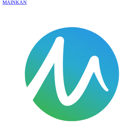
MAINKAN