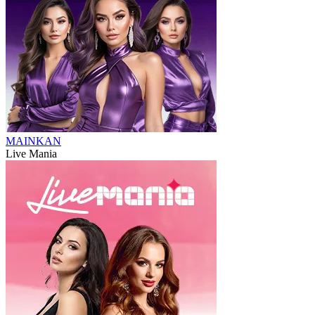
MAINKAN
Live Mania