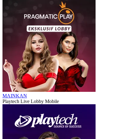
MAINKAN
Playtech Live Lobby Mobile