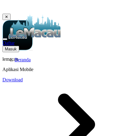
✕
Daftar
Masuk
lemacau
Beranda
Aplikasi Mobile
Download