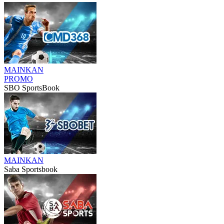
MAINKAN
PROMO
SBO SportsBook
MAINKAN
Saba Sportsbook