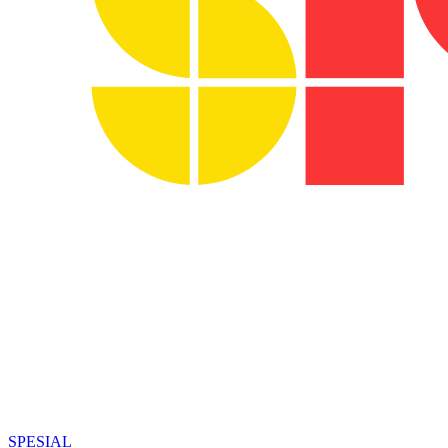
SPESIAL