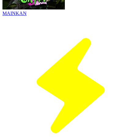
MAINKAN