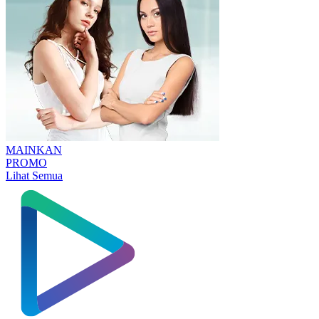
MAINKAN
PROMO
Lihat Semua