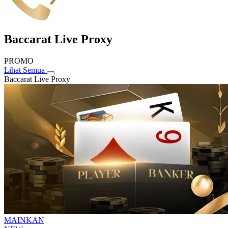
Baccarat Live Proxy
PROMO
Lihat Semua
Baccarat Live Proxy
MAINKAN