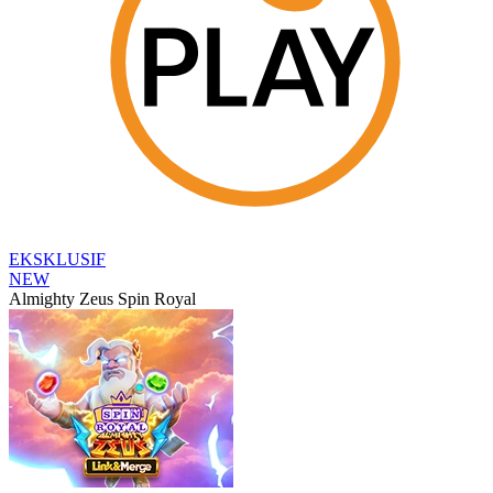
EKSKLUSIF
NEW
Almighty Zeus Spin Royal