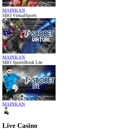
MAINKAN
SBO VirtualSports
MAINKAN
SBO SportsBook Lite
MAINKAN
Live Casino