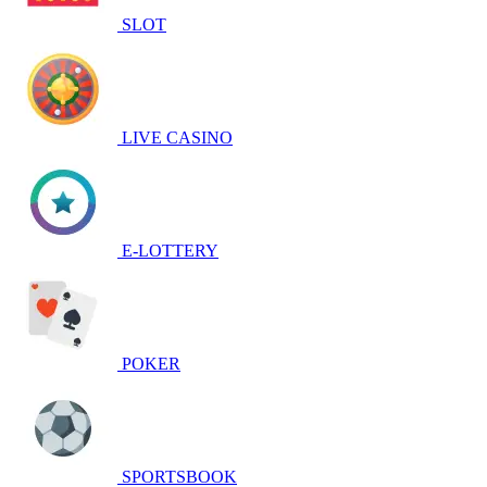
SLOT
LIVE CASINO
E-LOTTERY
POKER
SPORTSBOOK