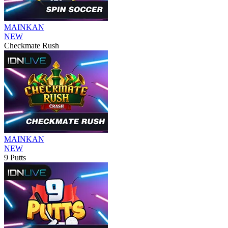
MAINKAN
NEW
Checkmate Rush
MAINKAN
NEW
9 Putts