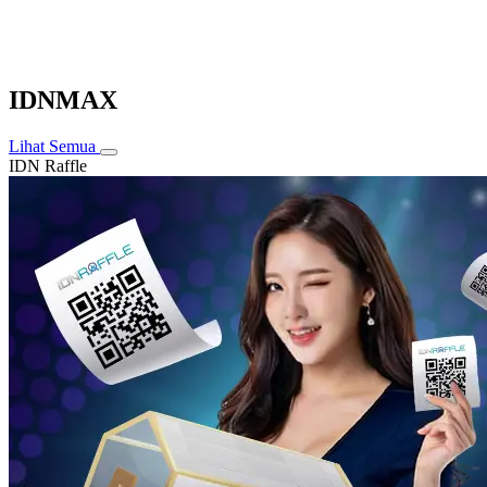
IDNMAX
Lihat Semua
IDN Raffle