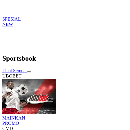
SPESIAL
NEW
Sportsbook
Lihat Semua
UBOBET
MAINKAN
PROMO
CMD