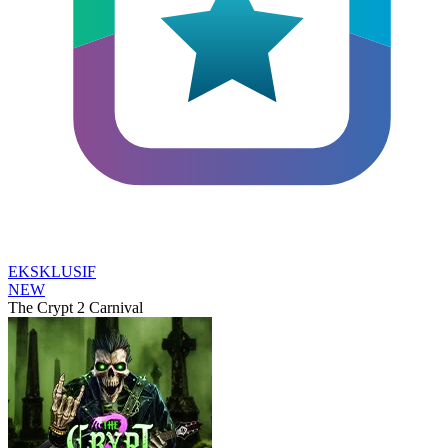
EKSKLUSIF
NEW
The Crypt 2 Carnival