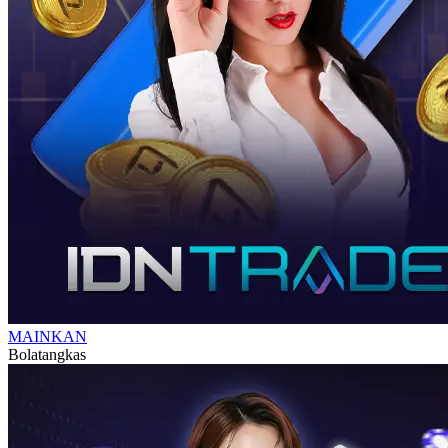
MAINKAN
Bolatangkas