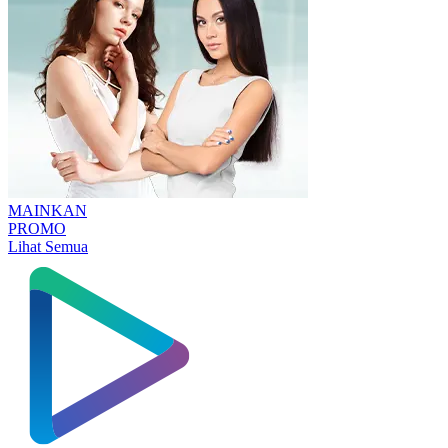
MAINKAN
PROMO
Lihat Semua