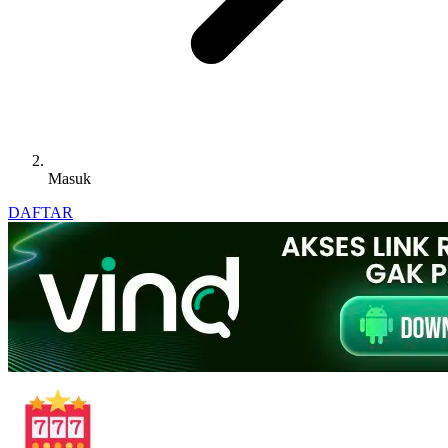
Masuk
DAFTAR