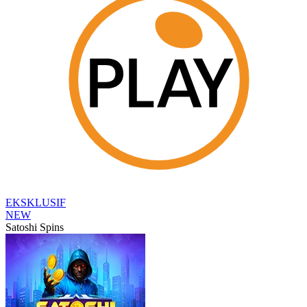
EKSKLUSIF
NEW
Satoshi Spins