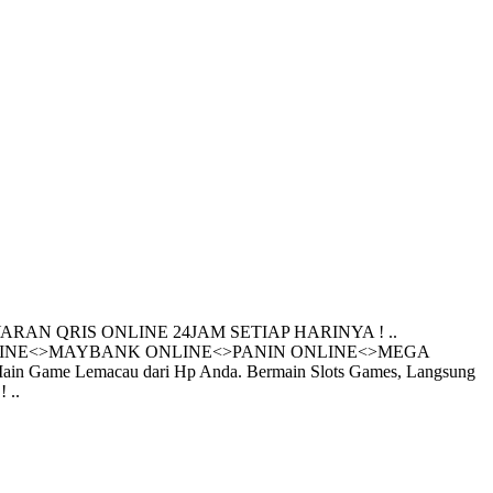
RAN QRIS ONLINE 24JAM SETIAP HARINYA ! ..
NLINE<>MAYBANK ONLINE<>PANIN ONLINE<>MEGA
ain Game Lemacau dari Hp Anda. Bermain Slots Games, Langsung
!! ..