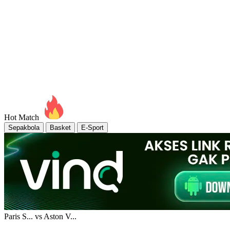
Hot Match
Sepakbola
Basket
E-Sport
Paris S... vs Aston V...