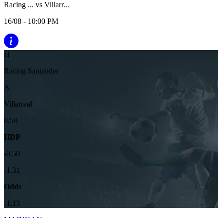
Racing ... vs Villarr...
16/08 - 10:00 PM
H
Racing Santander
A
Villarreal
0.50
HDP
-0.50
-1.31
Odds
-1.13