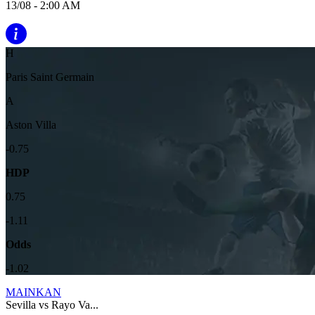
13/08 - 2:00 AM
H
Paris Saint Germain
A
Aston Villa
-0.75
HDP
0.75
-1.11
Odds
-1.02
MAINKAN
Sevilla vs Rayo Va...