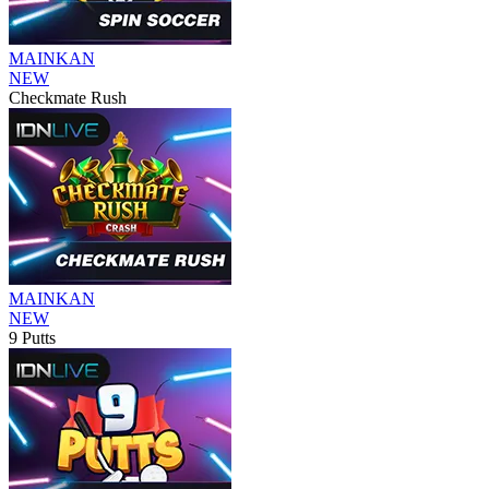
MAINKAN
NEW
Checkmate Rush
MAINKAN
NEW
9 Putts