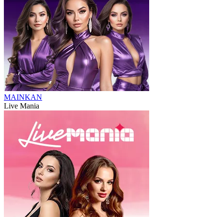
MAINKAN
Live Mania