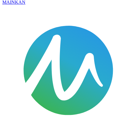
MAINKAN