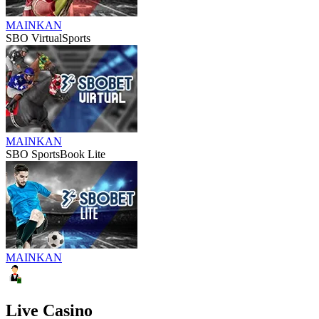
MAINKAN
SBO VirtualSports
MAINKAN
SBO SportsBook Lite
MAINKAN
Live Casino