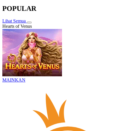
POPULAR
Lihat Semua
Hearts of Venus
MAINKAN