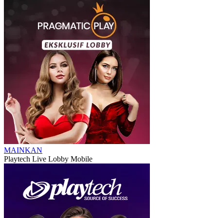
MAINKAN
Playtech Live Lobby Mobile