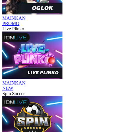
MAINKAN
PROMO
Live Plinko
MAINKAN
NEW
Spin Soccer