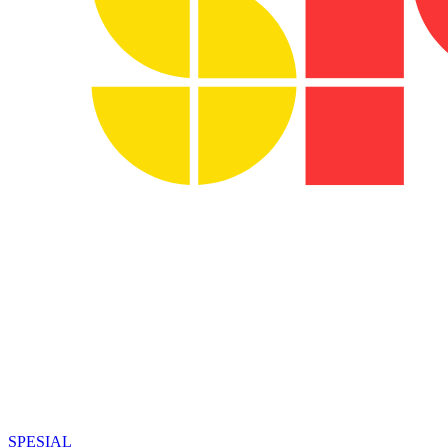
SPESIAL