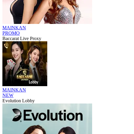
MAINKAN
PROMO
Baccarat Live Proxy
MAINKAN
NEW
Evolution Lobby