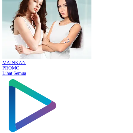
MAINKAN
PROMO
Lihat Semua