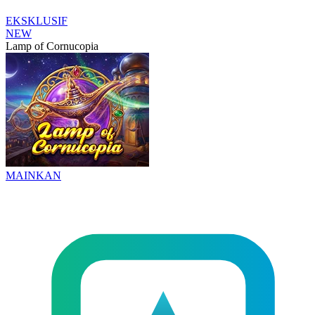
EKSKLUSIF
NEW
Lamp of Cornucopia
MAINKAN