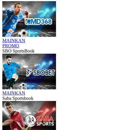
MAINKAN
PROMO
SBO SportsBook
MAINKAN
Saba Sportsbook