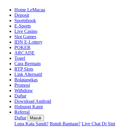
Home LeMacau
Deposit
Sportsbook
E-Sports
Live Casino
Slot Games
IDN E-Lottery
POKER
ARCADE
Togel
Cara Bermain
RTP Slots
Link Alternatif
Bolatangkas
Promosi
Withdraw
Daftar
Download Android
Hubungi Kami
Referral
Daftar
Masuk
Lupa Kata Sandi?
Butuh Bantuan?
Live Chat Di Sini