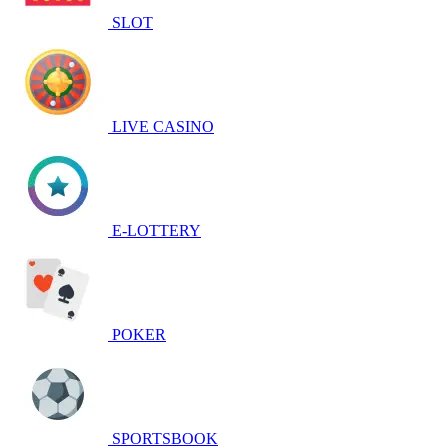
SLOT
LIVE CASINO
E-LOTTERY
POKER
SPORTSBOOK