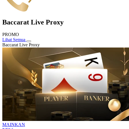
Baccarat Live Proxy
PROMO
Lihat Semua
Baccarat Live Proxy
MAINKAN