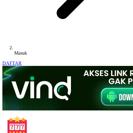
Masuk
DAFTAR