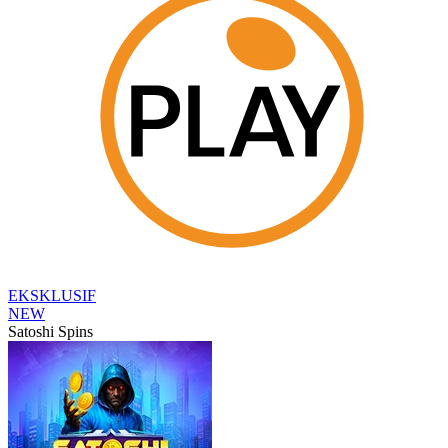
EKSKLUSIF
NEW
Satoshi Spins