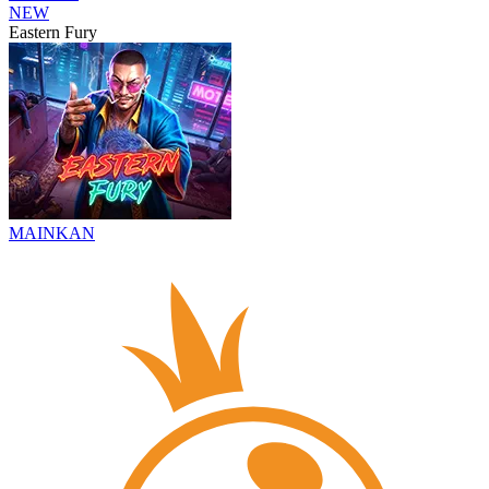
NEW
Eastern Fury
MAINKAN