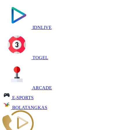
IDNLIVE
TOGEL
ARCADE
E-SPORTS
BOLATANGKAS