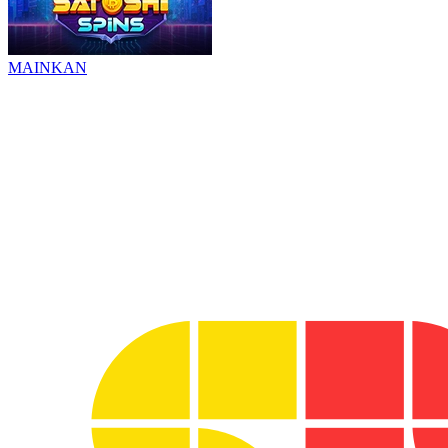
MAINKAN