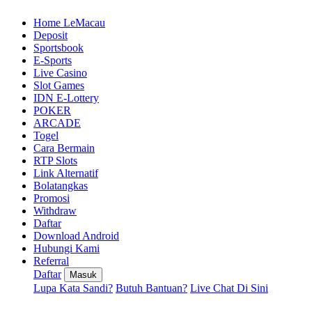
Home LeMacau
Deposit
Sportsbook
E-Sports
Live Casino
Slot Games
IDN E-Lottery
POKER
ARCADE
Togel
Cara Bermain
RTP Slots
Link Alternatif
Bolatangkas
Promosi
Withdraw
Daftar
Download Android
Hubungi Kami
Referral
Daftar
Masuk
Lupa Kata Sandi?
Butuh Bantuan?
Live Chat Di Sini