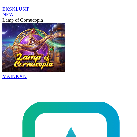
EKSKLUSIF
NEW
Lamp of Cornucopia
MAINKAN