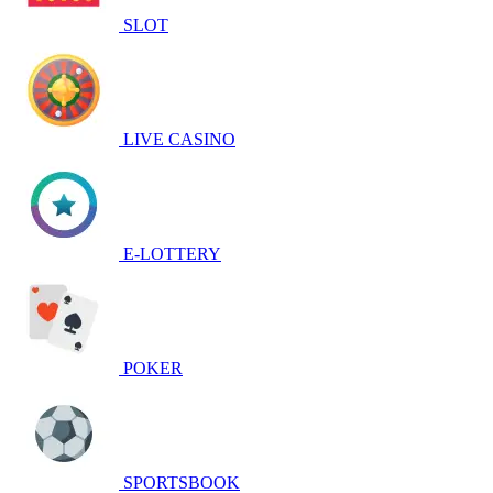
SLOT
LIVE CASINO
E-LOTTERY
POKER
SPORTSBOOK