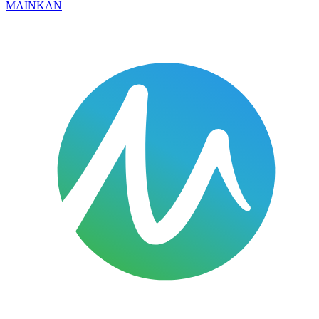
MAINKAN