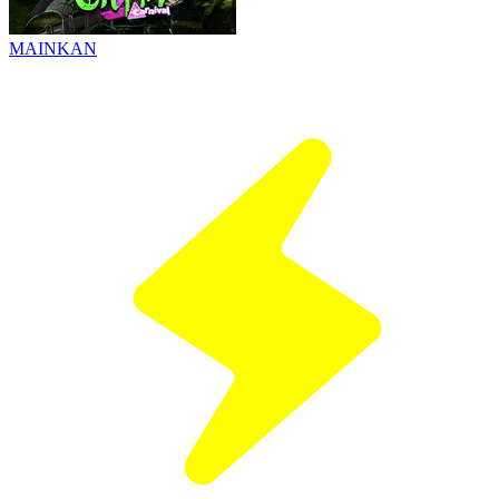
MAINKAN