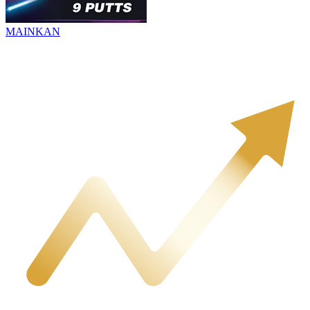
MAINKAN