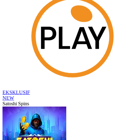
EKSKLUSIF
NEW
Satoshi Spins