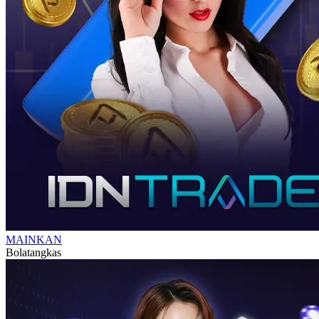
MAINKAN
Bolatangkas