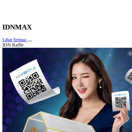
IDNMAX
Lihat Semua
IDN Raffle