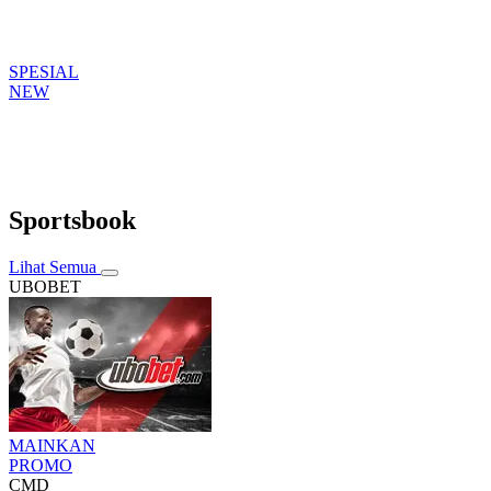
SPESIAL
NEW
Sportsbook
Lihat Semua
UBOBET
MAINKAN
PROMO
CMD