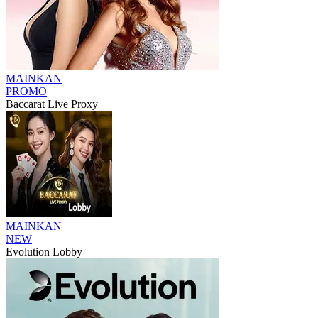
MAINKAN
PROMO
Baccarat Live Proxy
MAINKAN
NEW
Evolution Lobby