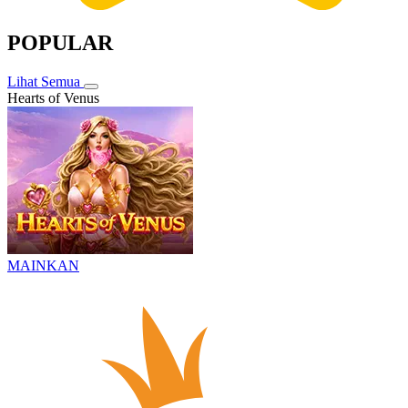
POPULAR
Lihat Semua
Hearts of Venus
MAINKAN