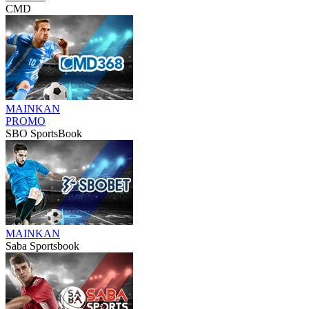
CMD
MAINKAN
PROMO
SBO SportsBook
MAINKAN
Saba Sportsbook