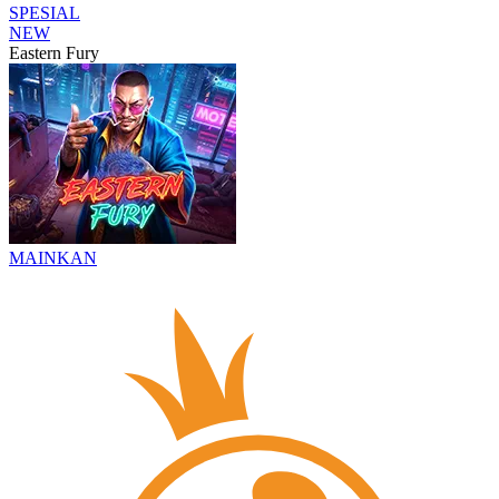
SPESIAL
NEW
Eastern Fury
MAINKAN