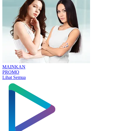
MAINKAN
PROMO
Lihat Semua