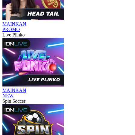
MAINKAN
PROMO
Live Plinko
MAINKAN
NEW
Spin Soccer