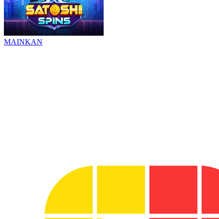
MAINKAN