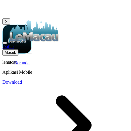
✕
Daftar
Masuk
lemacau
Beranda
Aplikasi Mobile
Download