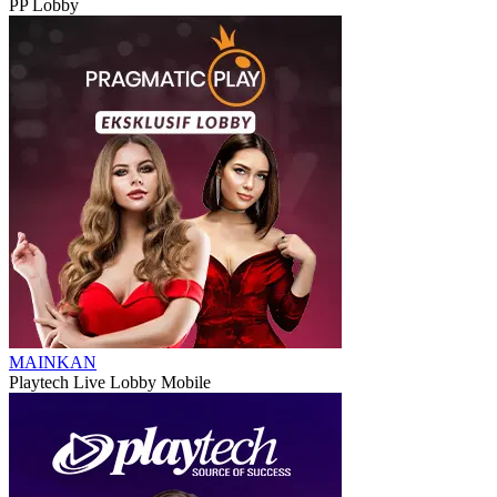
PP Lobby
MAINKAN
Playtech Live Lobby Mobile