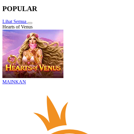
POPULAR
Lihat Semua
Hearts of Venus
MAINKAN