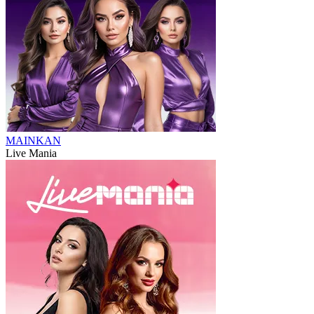
MAINKAN
Live Mania