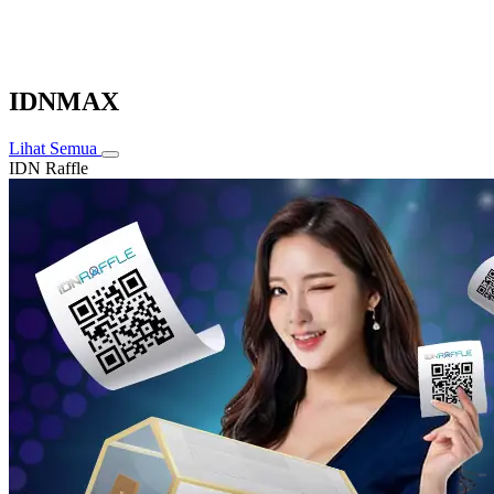
IDNMAX
Lihat Semua
IDN Raffle