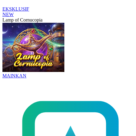
EKSKLUSIF
NEW
Lamp of Cornucopia
MAINKAN