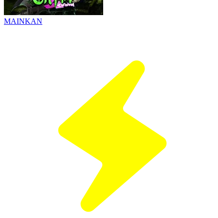
MAINKAN