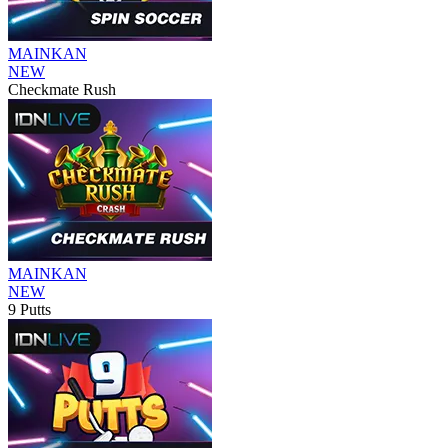
MAINKAN
NEW
Checkmate Rush
MAINKAN
NEW
9 Putts