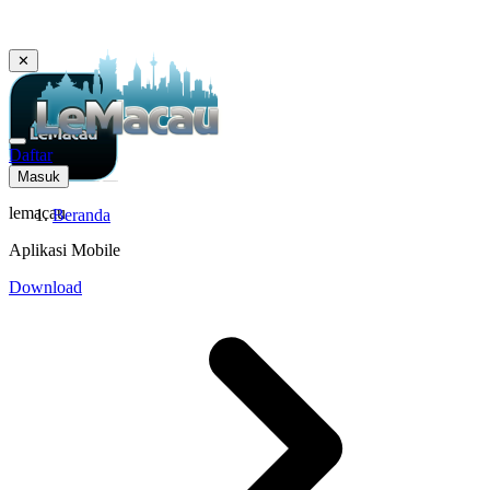
✕
Daftar
Masuk
lemacau
Beranda
Aplikasi Mobile
Download