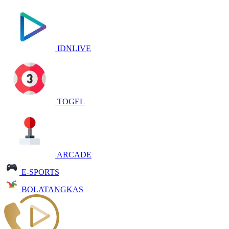
IDNLIVE
TOGEL
ARCADE
E-SPORTS
BOLATANGKAS