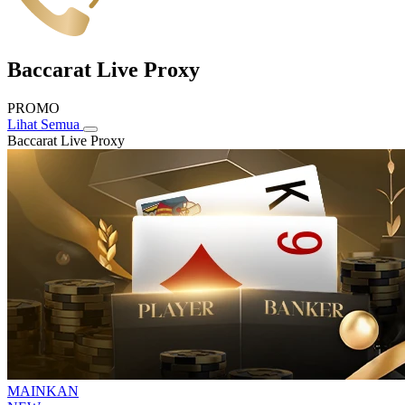
Baccarat Live Proxy
PROMO
Lihat Semua
Baccarat Live Proxy
MAINKAN