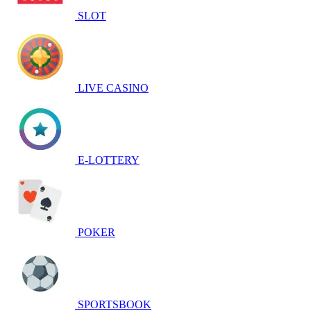
SLOT
LIVE CASINO
E-LOTTERY
POKER
SPORTSBOOK